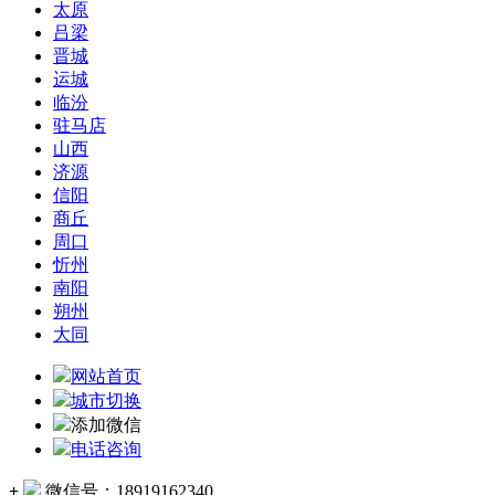
太原
吕梁
晋城
运城
临汾
驻马店
山西
济源
信阳
商丘
周口
忻州
南阳
朔州
大同
网站首页
城市切换
添加微信
电话咨询
+
微信号：
18919162340