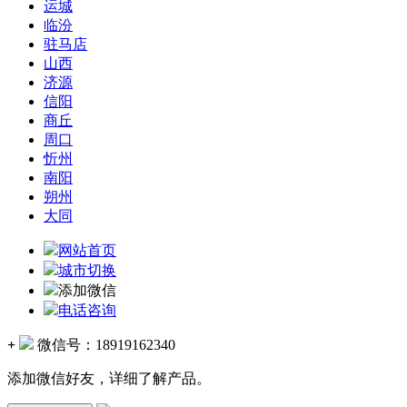
运城
临汾
驻马店
山西
济源
信阳
商丘
周口
忻州
南阳
朔州
大同
网站首页
城市切换
添加微信
电话咨询
+
微信号：
18919162340
添加微信好友，详细了解产品。