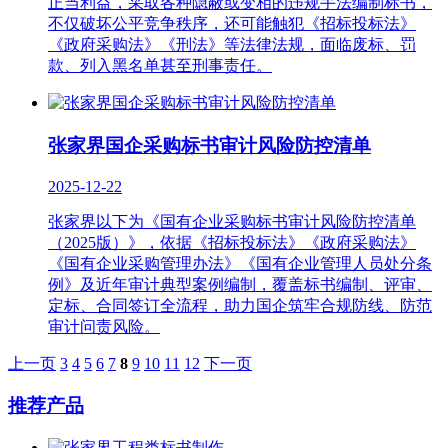
正当利益，采取各种隐蔽或变相的违规手法编制标书，
不仅破坏公平竞争秩序，还可能触犯《招标投标法》
《政府采购法》《刑法》等法律法规，面临废标、罚
款、列入黑名单甚至刑事责任。
张家界国企采购标书审计风险防控清单
2025-12-22
张家界以下为《国有企业采购标书审计风险防控清单
（2025版）》，依据《招标投标法》《政府采购法》
《国有企业采购管理办法》《国有企业管理人员处分条
例》及近年审计典型案例编制，覆盖标书编制、评审、
定标、合同签订全流程，助力国企筑牢合规防线、防范
审计问责风险。
上一页
3
4
5
6
7
8
9
10
11
12
下一页
推荐产品