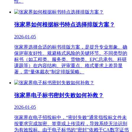
性。
张家界如何根据标书特点选择排版方案？
2026-01-05
张家界选择合适的标书排版方案，是提升专业形象、确
保评审友好性、规避格式风险的关键环节。不同类型的
标书（如工程类、服务类、货物类、EPC总承包、科研
课题等）在内容结构、评审重点、格式要求上差异显
著，需“量体裁衣”制定排版策略。
张家界电子标书密封失败如何补救？
2026-01-05
张家界在电子招投标中，“密封失败”通常指投标文件未
按要求完成加密、签章或上传流程，导致系统无法识别
为有效投标。由于电子标书的“密封”依赖于CA数字证书