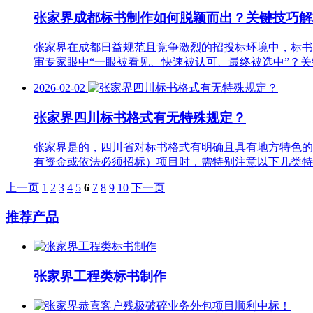
张家界‌成都标书制作如何脱颖而出？关键技巧解
张家界在成都日益规范且竞争激烈的招投标环境中，标书
审专家眼中“一眼被看见、快速被认可、最终被选中”？
2026-02-02
张家界四川标书格式有无特殊规定？
张家界是的，四川省对标书格式有明确且具有地方特色的
有资金或依法必须招标）项目时，需特别注意以下几类特
上一页
1
2
3
4
5
6
7
8
9
10
下一页
推荐产品
张家界工程类标书制作