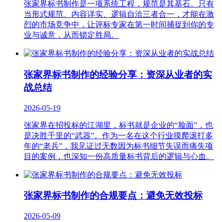
张家界标书制作是一项系统工程，规范是其基石。只有
当形式规范、内容详实、逻辑自洽三者合一，才能在激
烈的市场竞争中，让评标专家在第一时间捕捉到你的专
业与诚意，从而锁定胜局。
张家界标书制作的经验分享：资深从业者的实
战总结
2026-05-19
张家界在招投标的江湖里，标书就是企业的“脸面”，也
是决胜千里的“武器”。作为一名在这个行业摸爬滚打多
年的“老兵”，我见证过无数因为标书细节失误而痛失项
目的案例，也深知一份高质量标书背后的逻辑与心血。
张家界标书制作的合规要点：避免无效投标
2026-05-09