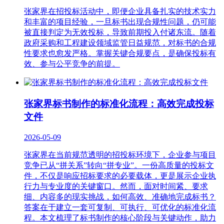
张家界在招投标活动中，即便企业具备扎实的技术实力
和丰富的项目经验，一旦标书出现合规性问题，仍可能
被直接判定为无效投标，导致前期投入付诸东流。随着
政府采购和工程建设领域监管日益规范，对标书的合规
性要求也愈发严格。掌握关键合规要点，是确保投标有
效、参与公平竞争的前提。
张家界标书制作的标准化流程：高效完成投标
文件
2026-05-09
张家界在当前规范透明的招投标环境下，企业参与项目
竞争已从“拼关系”转向“拼专业”。一份高质量的投标文
件，不仅是响应招标要求的必要载体，更是展示企业执
行力与专业度的关键窗口。然而，面对时间紧、要求
细、内容多的现实挑战，如何高效、准确地完成标书？
答案在于建立一套可复制、可执行、可优化的标准化流
程。本文梳理了标书制作的核心阶段与关键动作，助力