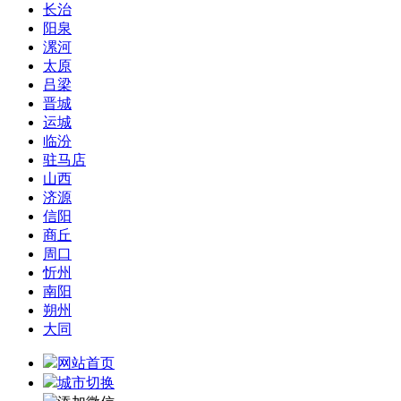
长治
阳泉
漯河
太原
吕梁
晋城
运城
临汾
驻马店
山西
济源
信阳
商丘
周口
忻州
南阳
朔州
大同
网站首页
城市切换