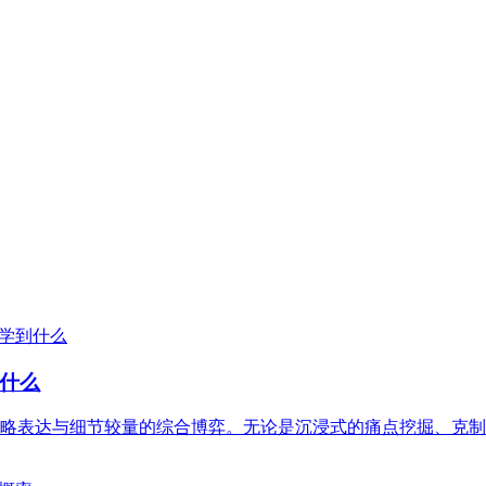
什么
略表达与细节较量的综合博弈。无论是沉浸式的痛点挖掘、克制的